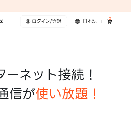
0
せ
ログイン/登録
日本語
ターネット接続！
通信が
使い放題！